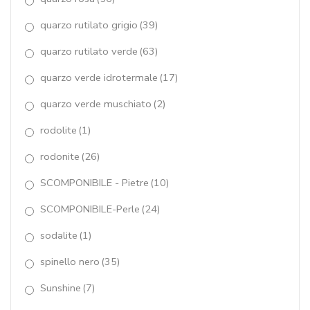
tormaline
(34)
turchese Arizona
(11)
Waterlily
(14)
zirconi
(5)
Product categories
Seleziona una categoria
New Arrivals
Collier Agata ruby,quarzo muschiato rosso,
giada cipria