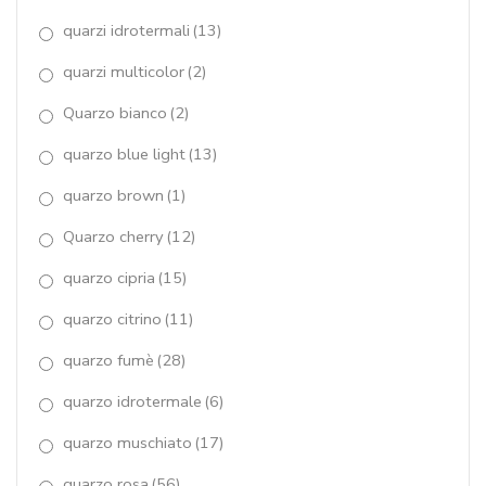
quarzo verde muschiato
(2)
rodolite
(1)
rodonite
(26)
SCOMPONIBILE - Pietre
(10)
SCOMPONIBILE-Perle
(24)
sodalite
(1)
spinello nero
(35)
Sunshine
(7)
Synthesis Collezione Componibile
(1)
tagli macchina
(7)
tormalina
(1)