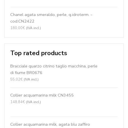
Collier acquamarina multicolor, Agata blu
zaffiro CN3328
290,36
€
(IVA incl.)
br ametista idrotermale, zirconi BR1291
59,78
€
(IVA incl.)
Product Tags
acquamarina
129
agata arancione
50
agata bianca
44
agata blu zaffiro
113
agata gialla
22
agata nera
84
agata ruby
108