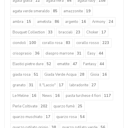
SCOMPONIBILE-Perle
22
spinello nero
35
tormaline
28
eGioie Gioielli in Pietre Dure e Semi-Preziose