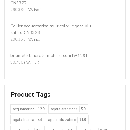
agata verde smeraldo
85
amazzonite
19
ambra
15
ametista
86
argento
16
Armony
24
Bouquet Collection
33
bracciali
23
Choker
17
ciondoli
100
corallo rosa
83
corallo rosso
223
crisoprasio
36
diaspro marrone
31
Easy
44
Elastici pietre dure
52
ematite
47
Fantasy
44
giada rosa
51
Giada Verde Acqua
28
Gioia
16
granato
31
Il "Laccio"
17
labradorite
27
Le Meline
16
News
16
pasta turchese 4 fiori
117
Perle Coltivate
202
quarzo fumè
25
quarzo muschiato
17
quarzo rosa
54
quarzo rutilato grigio
38
quarzo rutilato verde
56
quarzo verde idrotermale
16
rodonite
26