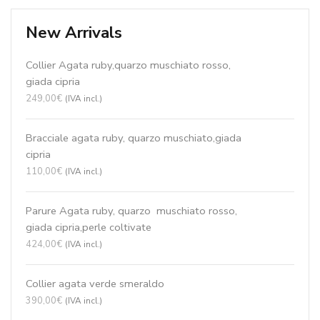
Chanel agata smeraldo, perle, q.idroterm. -
cod:CN2422
180,00
€
(IVA incl.)
Top rated products
Bracciale quarzo citrino taglio macchina, perle
di fiume BR0676
55,02
€
(IVA incl.)
Collier acquamarina milk CN3455
148,84
€
(IVA incl.)
Collier acquamarina milk, agata blu zaffiro
CN3327
290,36
€
(IVA incl.)