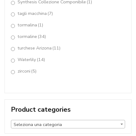
249,00
€
(IVA incl.)
Bracciale agata ruby, quarzo muschiato,giada
cipria
110,00
€
(IVA incl.)
Parure Agata ruby, quarzo muschiato rosso,
giada cipria ,perle coltivate
424,00
€
(IVA incl.)
Collier agata verde smeraldo
390,00
€
(IVA incl.)