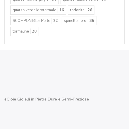
eGioie by Archie & Media S.r.l. P.zza Malvezzi, 7 25015 Desenzano
Del Garda (BS)
tel : +39 346 369 0038
P.IVA e C.F. 02636860989 REA n° 466010 Cam.Com di Brescia C.S. €
10.000 i.v.