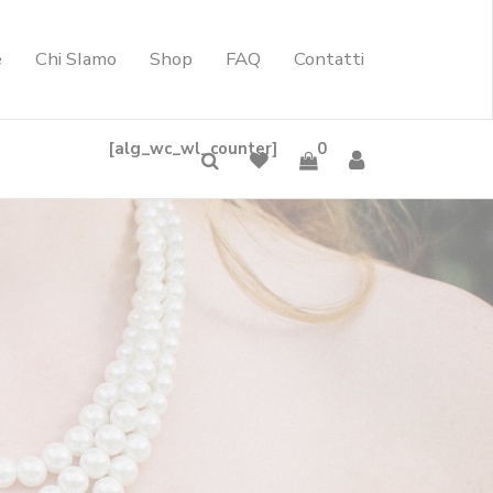
e
Chi SIamo
Shop
FAQ
Contatti
[alg_wc_wl_counter]
0