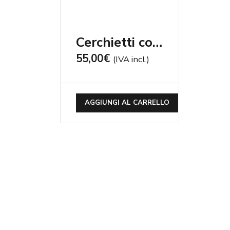
Cerchietti con zirconi, agata ruby 10 mm
55,00
€
(IVA incl.)
AGGIUNGI AL CARRELLO