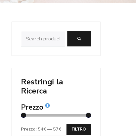
Search
for:
Restringi la
Ricerca
Prezzo
Prezzo:
54€
—
57€
FILTRO