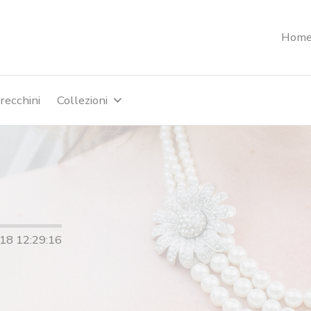
Hom
recchini
Collezioni
-18 12:29:16