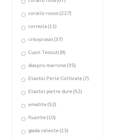
corallo rosa
(87)
corallo rosso
(227)
corniola
(11)
crisoprasio
(37)
Cuori Tessuti
(8)
diaspro marrone
(35)
Elastici Perle Coltivate
(7)
Elastici pietre dure
(52)
ematite
(52)
fluorite
(10)
giada celeste
(13)