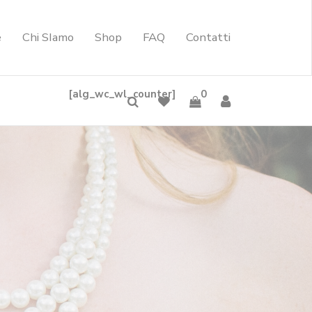
e
Chi SIamo
Shop
FAQ
Contatti
[alg_wc_wl_counter]
0