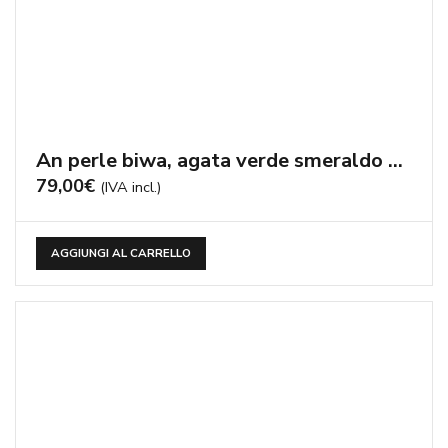
An perle biwa, agata verde smeraldo – cod:AN251
79,00
€
(IVA incl.)
AGGIUNGI AL CARRELLO