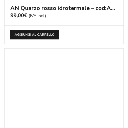
AN Quarzo rosso idrotermale – cod:AN225
99,00
€
(IVA incl.)
AGGIUNGI AL CARRELLO