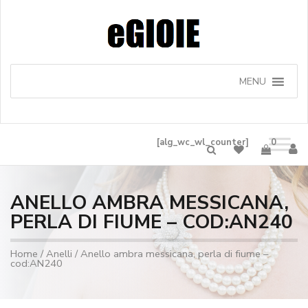
MENU
[alg_wc_wl_counter]
0
ANELLO AMBRA MESSICANA,
PERLA DI FIUME – COD:AN240
Home
/
Anelli
/ Anello ambra messicana, perla di fiume –
cod:AN240