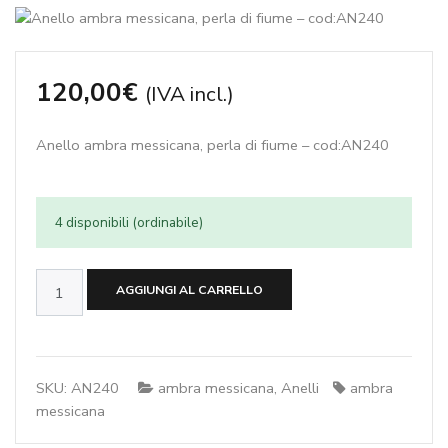
120,00
€
(IVA incl.)
Anello ambra messicana, perla di fiume – cod:AN240
4 disponibili (ordinabile)
Anello
AGGIUNGI AL CARRELLO
ambra
messicana,
perla
di
SKU:
AN240
ambra messicana
,
Anelli
ambra
fiume
messicana
-
cod:AN240