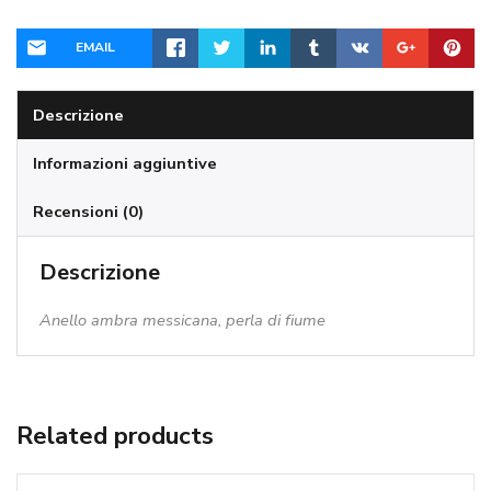
quantità
EMAIL
Descrizione
Informazioni aggiuntive
Recensioni (0)
Descrizione
Anello ambra messicana, perla di fiume
Related products