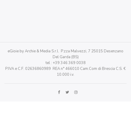
eGioie by Archie & Media S.r.l. P.zza Malvezzi, 7 25015 Desenzano
Del Garda (BS)
tel : +39 346 369 0038
P.IVA e C.F. 02636860989 REA n° 466010 Cam.Com di Brescia C.S. €
10.000 i.v.