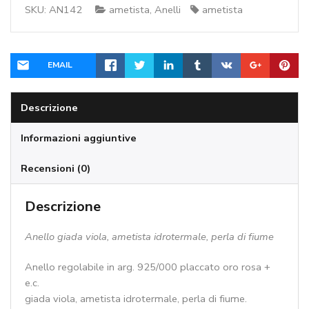
SKU:
AN142
ametista
,
Anelli
ametista
perla
di
fiume
-
EMAIL
cod:AN142
quantità
Descrizione
Informazioni aggiuntive
Recensioni (0)
Descrizione
Anello giada viola, ametista idrotermale, perla di fiume
Anello regolabile in arg. 925/000 placcato oro rosa +
e.c.
giada viola, ametista idrotermale, perla di fiume.