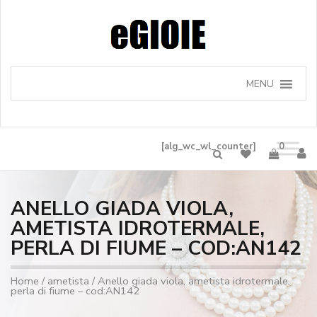
MENU
[alg_wc_wl_counter]
0
ANELLO GIADA VIOLA,
AMETISTA IDROTERMALE,
PERLA DI FIUME – COD:AN142
Home
/
ametista
/ Anello giada viola, ametista idrotermale,
perla di fiume – cod:AN142