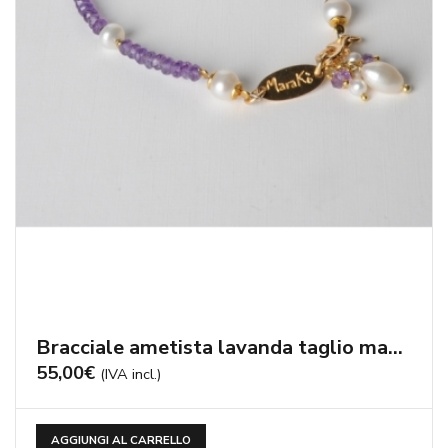
Bracciale ametista lavanda taglio macchina, perle di fiume – cod:BR0670
55,00
€
(IVA incl.)
AGGIUNGI AL CARRELLO