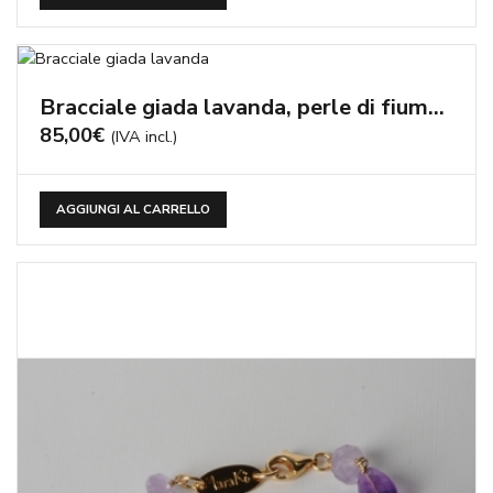
Bracciale giada lavanda, perle di fiume barocche, ametista idrotermale – cod:BR0816
85,00
€
(IVA incl.)
AGGIUNGI AL CARRELLO