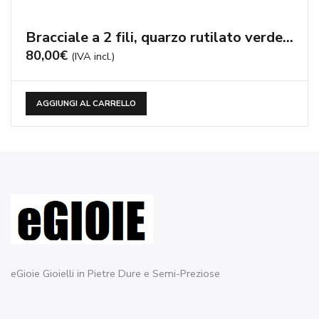
eGioie by Archie & Media S.r.l. P.zza Malvezzi, 7 25015 Desenzano
Del Garda (BS)
tel : +39 346 369 0038
P.IVA e C.F. 02636860989 REA n° 466010 Cam.Com di Brescia C.S. €
10.000 i.v.