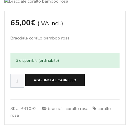
65,00
€
(IVA incl.)
Bracciale corallo bamboo rosa
3 disponibili (ordinabile)
Bracciale
AGGIUNGI AL CARRELLO
corallo
bamboo
rosa
quantità
SKU:
BR1092
bracciali
,
corallo rosa
corallo
rosa