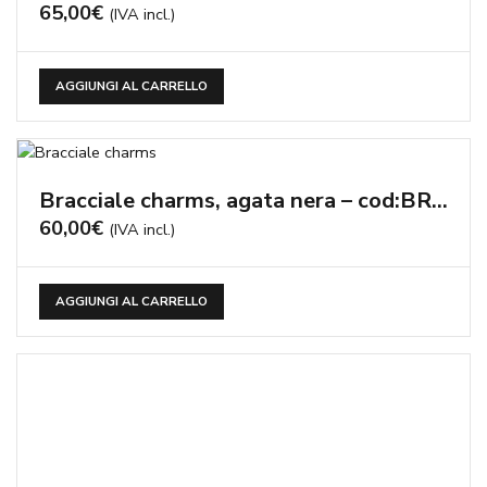
65,00
€
(IVA incl.)
AGGIUNGI AL CARRELLO
Bracciale charms, agata nera – cod:BR0809
60,00
€
(IVA incl.)
AGGIUNGI AL CARRELLO
Bracciale a 2 fili, quarzo rutilato verde, agata nera – cod:BR0822
80,00
€
(IVA incl.)