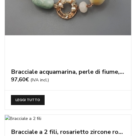
Bracciale acquamarina, perle di fiume, filigrana – cod:BR0818
97,60
€
(IVA incl.)
LEGGI TUTTO
Bracciale a 2 fili, rosarietto zircone rosa, quarzo rosa – cod:BR0779