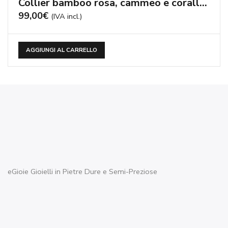
P.IVA e C.F. 02636860989 REA n° 466010 Cam.Com di Brescia C.S. €
10.000 i.v.