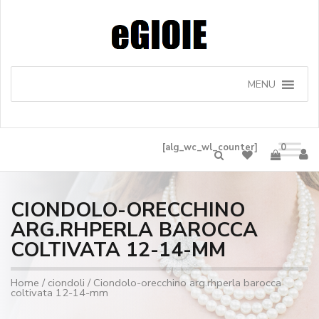
MENU
[alg_wc_wl_counter]
0
CIONDOLO-ORECCHINO
ARG.RHPERLA BAROCCA
COLTIVATA 12-14-MM
Home
/
ciondoli
/ Ciondolo-orecchino arg.rhperla barocca
coltivata 12-14-mm