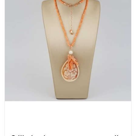
eGioie Gioielli in Pietre Dure e Semi-Preziose
eGioie by Archie & Media S.r.l. P.zza Malvezzi, 7 25015 Desenzano
Del Garda (BS)
tel : +39 346 369 0038