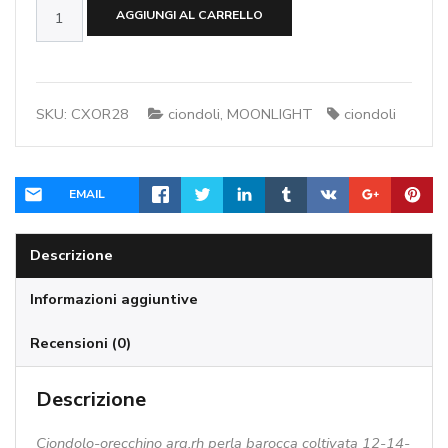
Ciondolo-
AGGIUNGI AL CARRELLO
orecchino
arg.rhperla
barocca
coltivata
SKU:
CXOR28
ciondoli
,
MOONLIGHT
ciondoli
12-
14-
mm
quantità
EMAIL
Descrizione
Informazioni aggiuntive
Recensioni (0)
Descrizione
Ciondolo-orecchino arg.rh perla barocca coltivata 12-14-