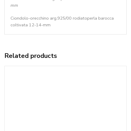
mm
Ciondolo-orecchino arg.925/00 rodiatoperla barocca
coltivata 12-14-mm
Related products
Ciondolo cuore tessuto a mano con girocollo in agata ruby – cod:CX180
120,00
€
(IVA incl.)
AGGIUNGI AL CARRELLO