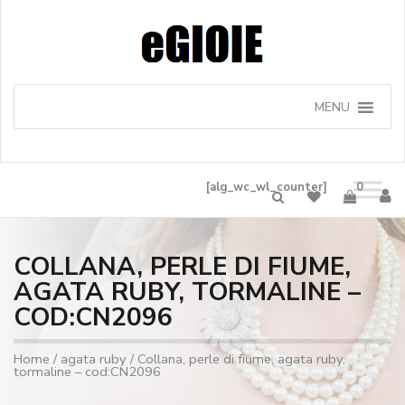
MENU
[alg_wc_wl_counter]
0
COLLANA, PERLE DI FIUME,
AGATA RUBY, TORMALINE –
COD:CN2096
Home
/
agata ruby
/ Collana, perle di fiume, agata ruby,
tormaline – cod:CN2096