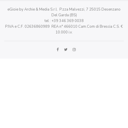
eGioie by Archie & Media S.r.l. P.zza Malvezzi, 7 25015 Desenzano
Del Garda (BS)
tel : +39 346 369 0038
P.IVA e C.F. 02636860989 REA n° 466010 Cam.Com di Brescia C.S. €
10.000 i.v.