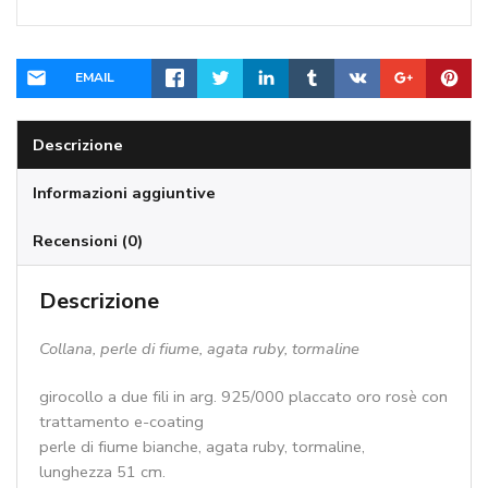
tormaline
-
cod:CN2096
EMAIL
quantità
Descrizione
Informazioni aggiuntive
Recensioni (0)
Descrizione
Collana, perle di fiume, agata ruby, tormaline
girocollo a due fili in arg. 925/000 placcato oro rosè con
trattamento e-coating
perle di fiume bianche, agata ruby, tormaline,
lunghezza 51 cm.