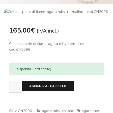
165,00
€
(IVA incl.)
Collana, perle di fiume, agata ruby, tormaline –
cod:CN2096
1 disponibili (ordinabile)
Collana,
AGGIUNGI AL CARRELLO
perle
di
fiume,
agata
SKU:
CN2096
agata ruby
,
collane
agata ruby
ruby,