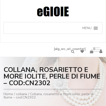
MENU
[alg_wc_wl_counter]
0
COLLANA, ROSARIETTO E
MORE IOLITE, PERLE DI FIUME
– COD:CN2302
Home
/
collane
/ Collana, rosarietto e more iolite, perle di
fiume – cod:CN2302