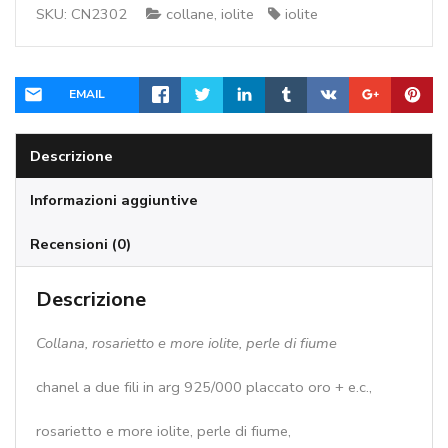
SKU:
CN2302
collane
,
iolite
iolite
perle
di
fiume
-
EMAIL
cod:CN2302
quantità
Descrizione
Informazioni aggiuntive
Recensioni (0)
Descrizione
Collana, rosarietto e more iolite, perle di fiume
chanel a due fili in arg 925/000 placcato oro + e.c.,
rosarietto e more iolite, perle di fiume,