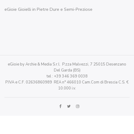
eGioie Gioielli in Pietre Dure e Semi-Preziose
eGioie by Archie & Media S.r.l. P.zza Malvezzi, 7 25015 Desenzano
Del Garda (BS)
tel : +39 346 369 0038
P.IVA e C.F. 02636860989 REA n° 466010 Cam.Com di Brescia C.S. €
10.000 i.v.