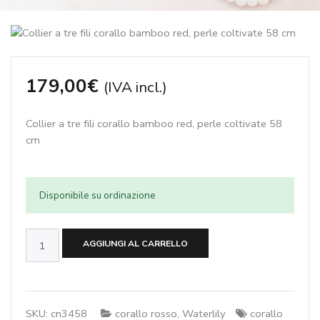
179,00
€
(IVA incl.)
Collier a tre fili corallo bamboo red, perle coltivate 58
cm
Disponibile su ordinazione
Collier
AGGIUNGI AL CARRELLO
a
tre
fili
corallo
SKU:
cn3458
corallo rosso
,
Waterlily
corallo
bamboo