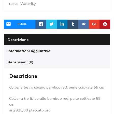
rosso
,
Waterlily
red,
perle
coltivate
58
EMAIL
cm
quantità
Descrizione
Informazioni aggiuntive
Recensioni (0)
Descrizione
Collier a tre fili corallo bamboo red, perle coltivate 58 cm
Collier a tre fili corallo bamboo red, perle coltivate 58
cm
arg.925/00 placcato oro