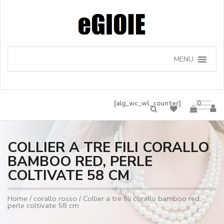
MENU
[alg_wc_wl_counter]
0
COLLIER A TRE FILI CORALLO
BAMBOO RED, PERLE
COLTIVATE 58 CM
Home
/
corallo rosso
/ Collier a tre fili corallo bamboo red,
perle coltivate 58 cm