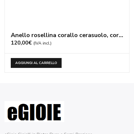
Anello rosellina corallo cerasuolo, corallo Sciacca, agata nera – cod:AN139
120,00
€
(IVA incl.)
AGGIUNGI AL CARRELLO