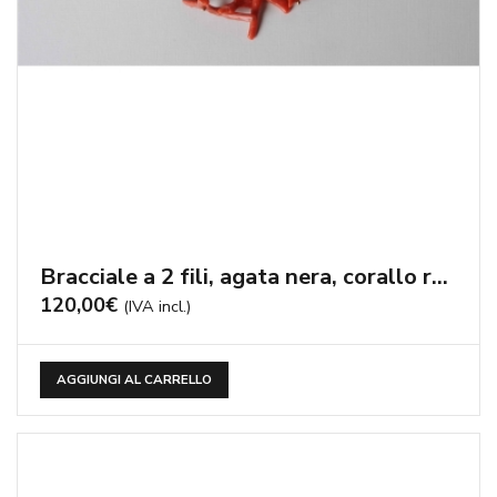
Bracciale a 2 fili, agata nera, corallo rosso, perle di fiume – cod:BR0700
120,00
€
(IVA incl.)
AGGIUNGI AL CARRELLO