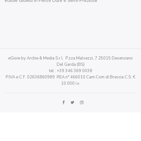
eGioie Gioielli in Pietre Dure e Semi-Preziose
eGioie by Archie & Media S.r.l. P.zza Malvezzi, 7 25015 Desenzano
Del Garda (BS)
tel : +39 346 369 0038
P.IVA e C.F. 02636860989 REA n° 466010 Cam.Com di Brescia C.S. €
10.000 i.v.