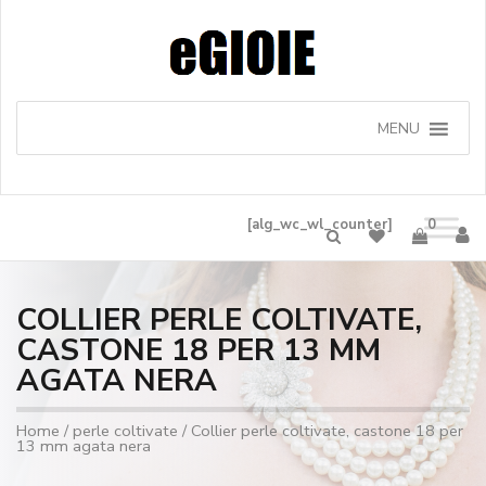
MENU
[alg_wc_wl_counter]
0
COLLIER PERLE COLTIVATE,
CASTONE 18 PER 13 MM
AGATA NERA
Home
/
perle coltivate
/ Collier perle coltivate, castone 18 per
13 mm agata nera