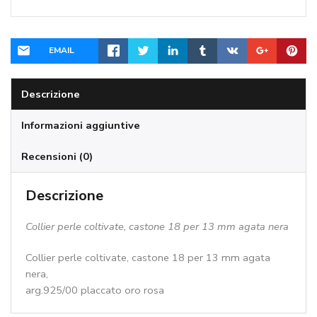
mm
agata
nera
EMAIL
quantità
Descrizione
Informazioni aggiuntive
Recensioni (0)
Descrizione
Collier perle coltivate, castone 18 per 13 mm agata nera
Collier perle coltivate, castone 18 per 13 mm agata
nera,
arg.925/00 placcato oro rosa