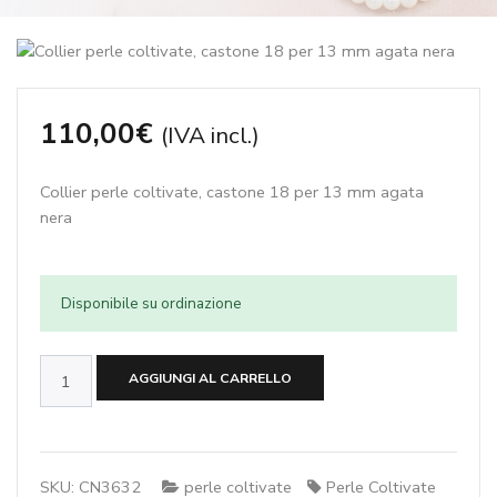
110,00
€
(IVA incl.)
Collier perle coltivate, castone 18 per 13 mm agata
nera
Disponibile su ordinazione
Collier
AGGIUNGI AL CARRELLO
perle
coltivate,
castone
18 per
SKU:
CN3632
perle coltivate
Perle Coltivate
13