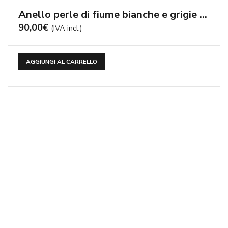
Br perle di fiume – cod:BR1311
75,00
€
(IVA incl.)
AGGIUNGI AL CARRELLO