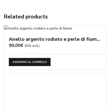
Related products
Anello argento rodiato e perle di fiume – cod:AN260
90,00
€
(IVA incl.)
AGGIUNGI AL CARRELLO
Anello perle di fiume bianche e grigie – cod:AN118
90,00
€
(IVA incl.)