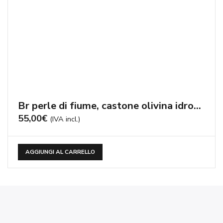
eGioie by Archie & Media S.r.l. P.zza Malvezzi, 7 25015 Desenzano
Del Garda (BS)
tel : +39 346 369 0038
P.IVA e C.F. 02636860989 REA n° 466010 Cam.Com di Brescia C.S. €
10.000 i.v.