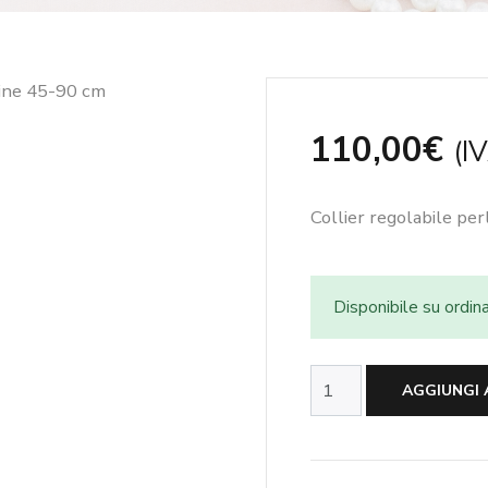
110,00
€
(IV
Collier regolabile pe
Disponibile su ordin
Collier
AGGIUNGI 
regolabile
perle
coltivateRosa