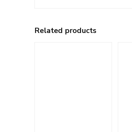
Related products
Anello perle di fiume brown e bianche – cod:AN117
55
90,00
€
(IVA incl.)
A
AGGIUNGI AL CARRELLO