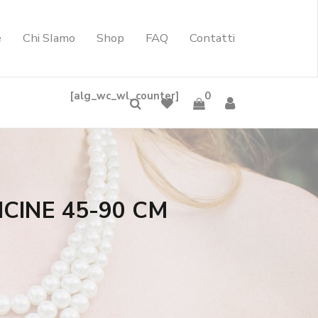
e
Chi SIamo
Shop
FAQ
Contatti
[alg_wc_wl_counter]
0
CINE 45-90 CM