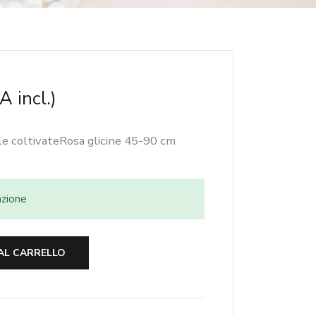
A incl.)
rle coltivateRosa glicine 45-90 cm
azione
AL CARRELLO