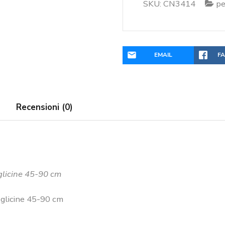
glicine
SKU:
CN3414
pe
45-
90
cm
quantità
EMAIL
F
Recensioni (0)
 glicine 45-90 cm
 glicine 45-90 cm