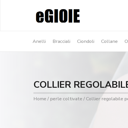
Anelli
Bracciali
Ciondoli
Collane
O
COLLIER REGOLABIL
Home
/
perle coltivate
/ Collier regolabile 