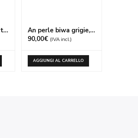
Anello perle coltivate multicolor
An perle biwa grigie, bamboo rosa – cod:AN245
90,00
€
(IVA incl.)
AGGIUNGI AL CARRELLO