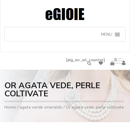
MENU
[alg_wc_wl_counter]
0
OR AGATA VEDE, PERLE
COLTIVATE
Home
/
agata verde smeraldo
/ Or agata vede, perle coltivate