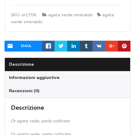
perle
coltivate
SKU:
or1706
agata verde smeraldo
agata
quantità
verde smeraldo
EMAIL
Descrizione
Informazioni aggiuntive
Recensioni (0)
Descrizione
Or agata vede, perle coltivate
Or agata vede, perle coltivate ,