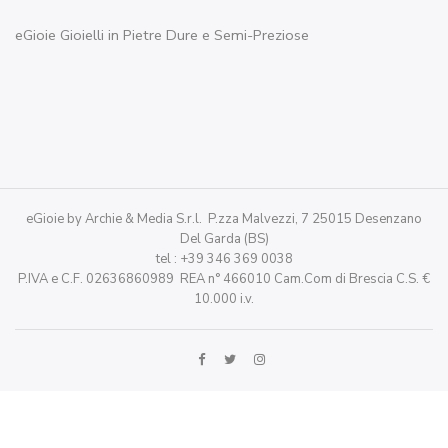
eGioie Gioielli in Pietre Dure e Semi-Preziose
eGioie by Archie & Media S.r.l. P.zza Malvezzi, 7 25015 Desenzano
Del Garda (BS)
tel : +39 346 369 0038
P.IVA e C.F. 02636860989 REA n° 466010 Cam.Com di Brescia C.S. €
10.000 i.v.