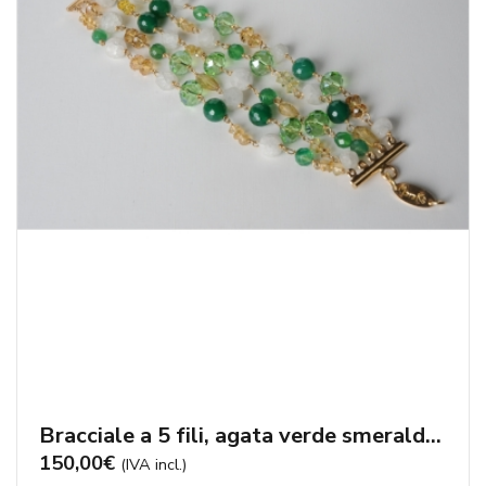
Bracciale a 5 fili, agata verde smeraldo, citrino e ghiaccio – cod:BR0611
150,00
€
(IVA incl.)