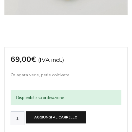
69,00
€
(IVA incl.)
Or agata vede, perle coltivate
Disponibile su ordinazione
Or
AGGIUNGI AL CARRELLO
agata
vede,