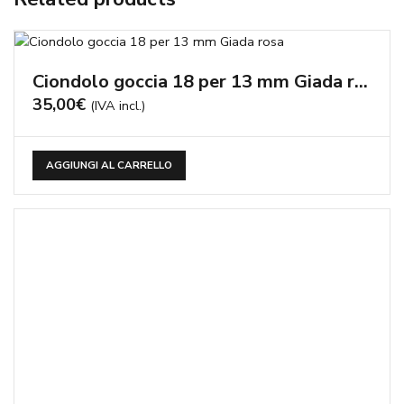
Ciondolo goccia 18 per 13 mm Giada rosa
35,00
€
(IVA incl.)
AGGIUNGI AL CARRELLO
Orecchini Fantasy zirconi e quarzi idrotermali
130,00
€
(IVA incl.)
AGGIUNGI AL CARRELLO