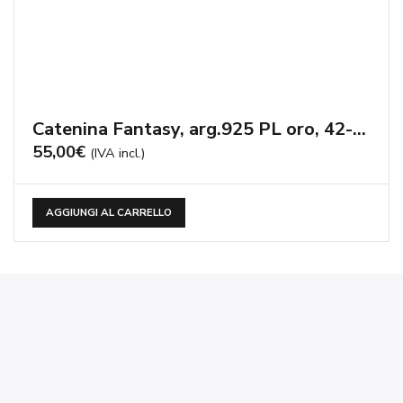
eGioie by Archie & Media S.r.l. P.zza Malvezzi, 7 25015 Desenzano
Del Garda (BS)
tel : +39 346 369 0038
P.IVA e C.F. 02636860989 REA n° 466010 Cam.Com di Brescia C.S. €
10.000 i.v.