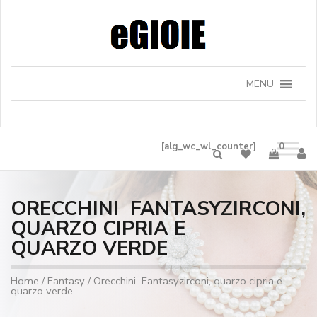
MENU
[alg_wc_wl_counter]
0
ORECCHINI FANTASYZIRCONI,
QUARZO CIPRIA E
QUARZO VERDE
Home
/
Fantasy
/ Orecchini Fantasyzirconi, quarzo cipria e
quarzo verde