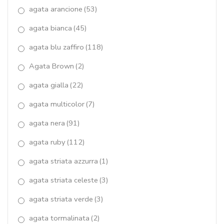
agata arancione
(53)
giada lemon
(4)
agata bianca
(45)
giada rosa
(53)
agata blu zaffiro
(118)
Giada salmone
(9)
Agata Brown
(2)
Giada Tiffany
(0)
agata gialla
(22)
giada verde
(1)
agata multicolor
(7)
Gocce di Marakò
(6)
agata nera
(91)
Goccia Quarzo Idrotermale
(30)
agata ruby
(112)
agata striata azzurra
(1)
granato
(38)
agata striata celeste
(3)
Il "Laccio"
(18)
agata striata verde
(3)
IL Trittico di Marakò
(13)
agata tormalinata
(2)