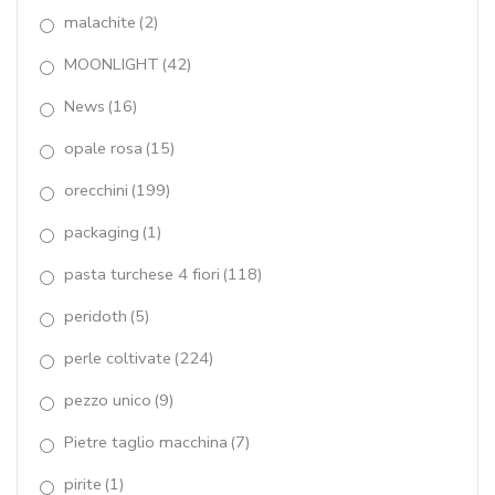
tagli macchina
(7)
malachite
(2)
tormalina
(1)
MOONLIGHT
(42)
News
(16)
tormaline
(34)
opale rosa
(15)
turchese Arizona
(11)
orecchini
(199)
Waterlily
(14)
packaging
(1)
zirconi
(5)
pasta turchese 4 fiori
(118)
peridoth
(5)
perle coltivate
(224)
pezzo unico
(9)
Pietre taglio macchina
(7)
pirite
(1)