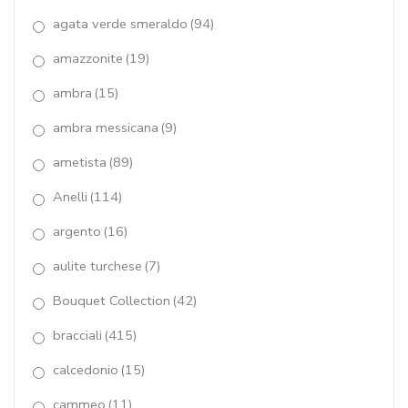
iolite
(5)
agata verde smeraldo
(94)
labradorite
(30)
amazzonite
(19)
lapis
(6)
ambra
(15)
lapislazzuli
(3)
ambra messicana
(9)
Lapislazzulo
(2)
ametista
(89)
Le Meline
(17)
Anelli
(114)
magic stones
(6)
argento
(16)
aulite turchese
(7)
malachite
(2)
Bouquet Collection
(42)
MOONLIGHT
(42)
bracciali
(415)
News
(16)
calcedonio
(15)
opale rosa
(15)
cammeo
(11)