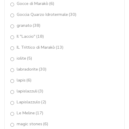
quarzo rutilato verde
(63)
Gocce di Marakò
(6)
quarzo verde idrotermale
(17)
Goccia Quarzo Idrotermale
(30)
quarzo verde muschiato
(2)
granato
(38)
Il "Laccio"
(18)
rodolite
(1)
IL Trittico di Marakò
(13)
rodonite
(26)
iolite
(5)
SCOMPONIBILE - Pietre
(10)
labradorite
(30)
SCOMPONIBILE-Perle
(24)
lapis
(6)
sodalite
(1)
lapislazzuli
(3)
spinello nero
(35)
Lapislazzulo
(2)
Sunshine
(7)
Le Meline
(17)
Synthesis Collezione Componibile
(1)
magic stones
(6)