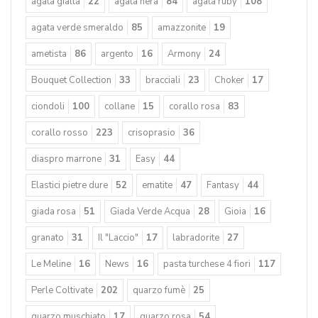
agata gialla
22
agata nera
84
agata ruby
108
agata verde smeraldo
85
amazzonite
19
ametista
86
argento
16
Armony
24
Bouquet Collection
33
bracciali
23
Choker
17
ciondoli
100
collane
15
corallo rosa
83
corallo rosso
223
crisoprasio
36
diaspro marrone
31
Easy
44
Elastici pietre dure
52
ematite
47
Fantasy
44
giada rosa
51
Giada Verde Acqua
28
Gioia
16
granato
31
Il "Laccio"
17
labradorite
27
Le Meline
16
News
16
pasta turchese 4 fiori
117
Perle Coltivate
202
quarzo fumè
25
quarzo muschiato
17
quarzo rosa
54