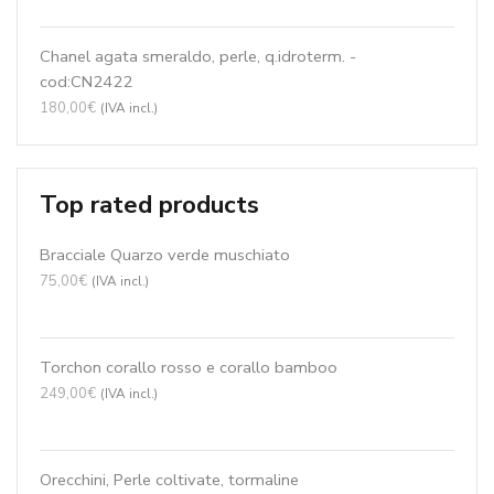
Chanel agata smeraldo, perle, q.idroterm. -
cod:CN2422
180,00
€
(IVA incl.)
Top rated products
Bracciale Quarzo verde muschiato
75,00
€
(IVA incl.)
Torchon corallo rosso e corallo bamboo
249,00
€
(IVA incl.)
Orecchini, Perle coltivate, tormaline