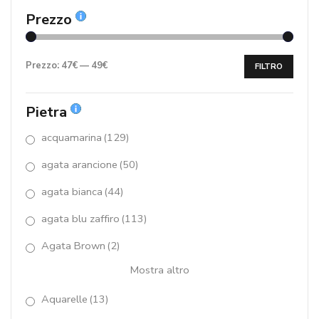
Bouquet Collection
(42)
Prezzo
bracciali
(415)
calcedonio
(15)
Prezzo:
47€
—
49€
FILTRO
cammeo
(11)
Pietra
Capricci
(11)
acquamarina
(129)
Capricci Essential
(5)
agata arancione
(50)
Catene argento 925/000
(7)
agata bianca
(44)
Chiusure ad Anello arg.925/00
(14)
agata blu zaffiro
(113)
Choker
(17)
Agata Brown
(2)
Mostra altro
ciondoli
(100)
Aquarelle
(13)
collane
(394)