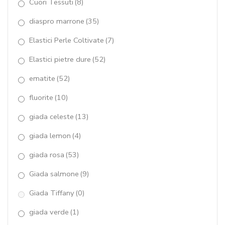
Cuori Tessuti
(8)
quarzo blue light
(13)
diaspro marrone
(35)
quarzo brown
(1)
Elastici Perle Coltivate
(7)
Quarzo cherry
(12)
Elastici pietre dure
(52)
quarzo cipria
(15)
ematite
(52)
fluorite
(10)
quarzo citrino
(11)
giada celeste
(13)
quarzo fumè
(28)
giada lemon
(4)
quarzo idrotermale
(6)
giada rosa
(53)
quarzo muschiato
(17)
Giada salmone
(9)
quarzo rosa
(56)
Giada Tiffany
(0)
quarzo rutilato grigio
(39)
giada verde
(1)