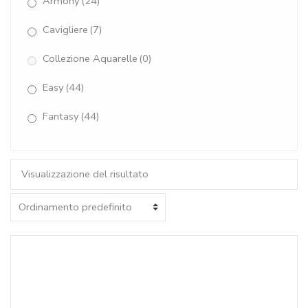
Armony
(24)
Cavigliere
(7)
Collezione Aquarelle
(0)
Easy
(44)
Fantasy
(44)
Giada Verde Acqua
(31)
Gioia
(16)
Visualizzazione del risultato
Gioielli del Mare
(6)
Rugiada
(15)
Torchon
(7)
Senza categoria
(0)