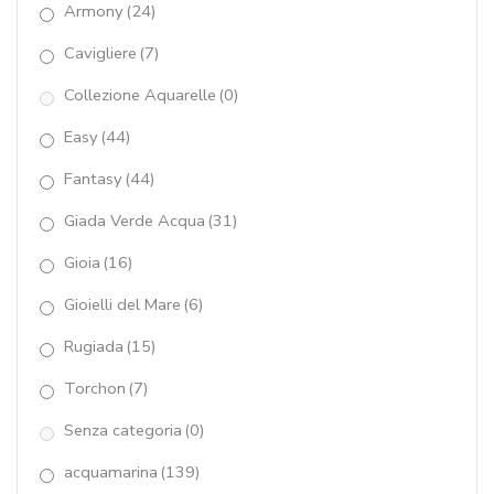
Armony
(24)
corallo rosa
(87)
Cavigliere
(7)
corallo rosso
(227)
Collezione Aquarelle
(0)
corniola
(11)
Easy
(44)
crisoprasio
(37)
Fantasy
(44)
Cuori Tessuti
(8)
Giada Verde Acqua
(31)
diaspro marrone
(35)
Gioia
(16)
Elastici Perle Coltivate
(7)
Gioielli del Mare
(6)
Elastici pietre dure
(52)
Rugiada
(15)
ematite
(52)
Torchon
(7)
Senza categoria
(0)
fluorite
(10)
acquamarina
(139)
giada celeste
(13)