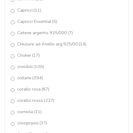
orecchini
(199)
Capricci
(11)
packaging
(1)
Capricci Essential
(5)
pasta turchese 4 fiori
(118)
Catene argento 925/000
(7)
peridoth
(5)
Chiusure ad Anello arg.925/00
(14)
perle coltivate
(224)
Choker
(17)
ciondoli
(100)
pezzo unico
(9)
collane
(394)
Pietre taglio macchina
(7)
corallo rosa
(87)
pirite
(1)
corallo rosso
(227)
quarzi idrotermali
(13)
corniola
(11)
quarzi multicolor
(2)
crisoprasio
(37)
Quarzo bianco
(2)