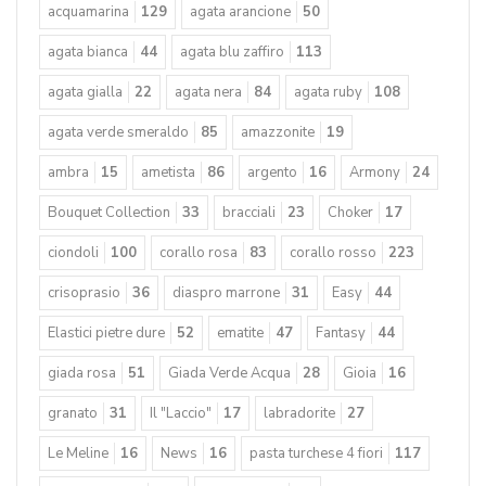
Product Tags
acquamarina
129
agata arancione
50
agata bianca
44
agata blu zaffiro
113
agata gialla
22
agata nera
84
agata ruby
108
agata verde smeraldo
85
amazzonite
19
ambra
15
ametista
86
argento
16
Armony
24
Bouquet Collection
33
bracciali
23
Choker
17
ciondoli
100
corallo rosa
83
corallo rosso
223
crisoprasio
36
diaspro marrone
31
Easy
44
Elastici pietre dure
52
ematite
47
Fantasy
44
giada rosa
51
Giada Verde Acqua
28
Gioia
16