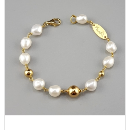
acquamarina
(139)
agata arancione
(53)
agata bianca
(45)
agata blu zaffiro
(118)
Agata Brown
(2)
agata gialla
(22)
agata multicolor
(7)
agata nera
(91)
agata ruby
(112)
agata striata azzurra
(1)
agata striata celeste
(3)