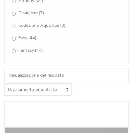
Armony
(24)
Cavigliere
(7)
Collezione Aquarelle
(0)
Easy
(44)
Fantasy
(44)
Giada Verde Acqua
(31)
Gioia
(16)
Visualizzazione del risultato
Gioielli del Mare
(6)
Rugiada
(15)
Torchon
(7)
Senza categoria
(0)