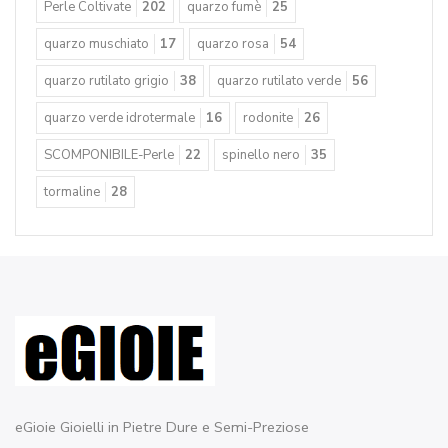
granato
31
Il "Laccio"
17
labradorite
27
Le Meline
16
News
16
pasta turchese 4 fiori
117
Perle Coltivate
202
quarzo fumè
25
quarzo muschiato
17
quarzo rosa
54
quarzo rutilato grigio
38
quarzo rutilato verde
56
quarzo verde idrotermale
16
rodonite
26
SCOMPONIBILE-Perle
22
spinello nero
35
tormaline
28