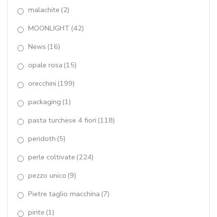
tagli macchina
(7)
malachite
(2)
tormalina
(1)
MOONLIGHT
(42)
News
(16)
tormaline
(34)
opale rosa
(15)
turchese Arizona
(11)
orecchini
(199)
Waterlily
(14)
packaging
(1)
zirconi
(5)
pasta turchese 4 fiori
(118)
peridoth
(5)
perle coltivate
(224)
pezzo unico
(9)
Pietre taglio macchina
(7)
pirite
(1)