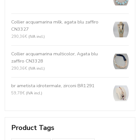
55,02
€
(IVA incl.)
Collier acquamarina milk CN3455
148,84
€
(IVA incl.)
Collier acquamarina milk, agata blu zaffiro
CN3327
290,36
€
(IVA incl.)
Collier acquamarina multicolor, Agata blu
zaffiro CN3328
290,36
€
(IVA incl.)
br ametista idrotermale, zirconi BR1291
59,78
€
(IVA incl.)