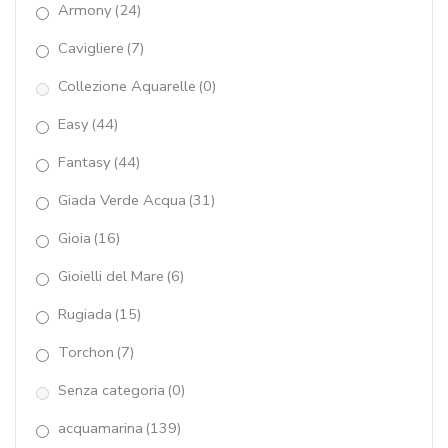
Armony
(24)
corallo rosa
(87)
Cavigliere
(7)
corallo rosso
(227)
Collezione Aquarelle
(0)
corniola
(11)
Easy
(44)
crisoprasio
(37)
Fantasy
(44)
Cuori Tessuti
(8)
Giada Verde Acqua
(31)
diaspro marrone
(35)
Gioia
(16)
Elastici Perle Coltivate
(7)
Gioielli del Mare
(6)
Elastici pietre dure
(52)
Rugiada
(15)
ematite
(52)
Torchon
(7)
Senza categoria
(0)
fluorite
(10)
acquamarina
(139)
giada celeste
(13)