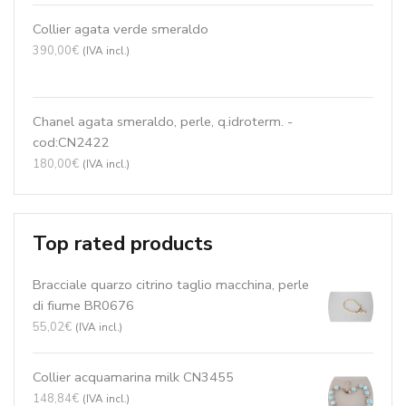
Parure Agata ruby, quarzo muschiato rosso,
giada cipria ,perle coltivate
424,00
€
(IVA incl.)
Collier agata verde smeraldo
390,00
€
(IVA incl.)
Chanel agata smeraldo, perle, q.idroterm. -
cod:CN2422
180,00
€
(IVA incl.)
Top rated products
Bracciale quarzo citrino taglio macchina, perle
di fiume BR0676