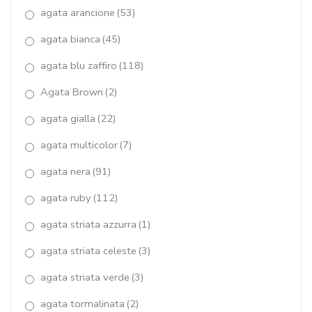
agata arancione
(53)
giada lemon
(4)
agata bianca
(45)
giada rosa
(53)
agata blu zaffiro
(118)
Giada salmone
(9)
Agata Brown
(2)
Giada Tiffany
(0)
agata gialla
(22)
giada verde
(1)
agata multicolor
(7)
Gocce di Marakò
(6)
agata nera
(91)
Goccia Quarzo Idrotermale
(30)
agata ruby
(112)
agata striata azzurra
(1)
granato
(38)
agata striata celeste
(3)
Il "Laccio"
(18)
agata striata verde
(3)
IL Trittico di Marakò
(13)
agata tormalinata
(2)