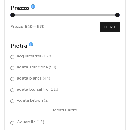
Bouquet Collection
(42)
Prezzo
bracciali
(415)
calcedonio
(15)
Prezzo:
54€
—
57€
FILTRO
cammeo
(11)
Pietra
Capricci
(11)
acquamarina
(129)
Capricci Essential
(5)
agata arancione
(50)
Catene argento 925/000
(7)
agata bianca
(44)
Chiusure ad Anello arg.925/00
(14)
agata blu zaffiro
(113)
Choker
(17)
Agata Brown
(2)
Mostra altro
ciondoli
(100)
Aquarelle
(13)
collane
(394)