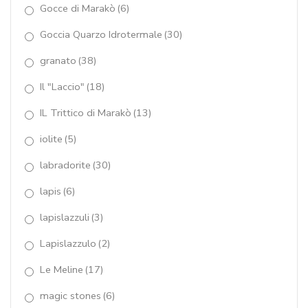
quarzo rutilato verde
(63)
Gocce di Marakò
(6)
quarzo verde idrotermale
(17)
Goccia Quarzo Idrotermale
(30)
quarzo verde muschiato
(2)
granato
(38)
Il "Laccio"
(18)
rodolite
(1)
IL Trittico di Marakò
(13)
rodonite
(26)
iolite
(5)
SCOMPONIBILE - Pietre
(10)
labradorite
(30)
SCOMPONIBILE-Perle
(24)
lapis
(6)
sodalite
(1)
lapislazzuli
(3)
spinello nero
(35)
Lapislazzulo
(2)
Sunshine
(7)
Le Meline
(17)
Synthesis Collezione Componibile
(1)
magic stones
(6)