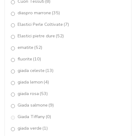
Cuori Tessuti
(8)
quarzo blue light
(13)
diaspro marrone
(35)
quarzo brown
(1)
Elastici Perle Coltivate
(7)
Quarzo cherry
(12)
Elastici pietre dure
(52)
quarzo cipria
(15)
ematite
(52)
fluorite
(10)
quarzo citrino
(11)
giada celeste
(13)
quarzo fumè
(28)
giada lemon
(4)
quarzo idrotermale
(6)
giada rosa
(53)
quarzo muschiato
(17)
Giada salmone
(9)
quarzo rosa
(56)
Giada Tiffany
(0)
quarzo rutilato grigio
(39)
giada verde
(1)