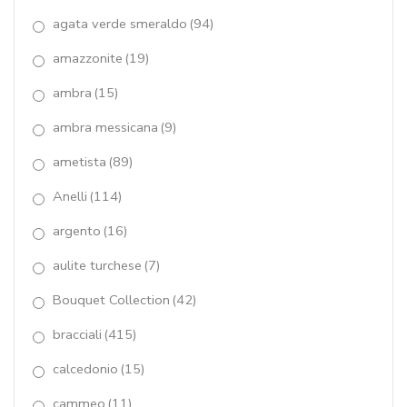
iolite
(5)
agata verde smeraldo
(94)
labradorite
(30)
amazzonite
(19)
lapis
(6)
ambra
(15)
lapislazzuli
(3)
ambra messicana
(9)
Lapislazzulo
(2)
ametista
(89)
Le Meline
(17)
Anelli
(114)
magic stones
(6)
argento
(16)
aulite turchese
(7)
malachite
(2)
Bouquet Collection
(42)
MOONLIGHT
(42)
bracciali
(415)
News
(16)
calcedonio
(15)
opale rosa
(15)
cammeo
(11)