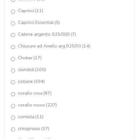
orecchini
(199)
Capricci
(11)
packaging
(1)
Capricci Essential
(5)
pasta turchese 4 fiori
(118)
Catene argento 925/000
(7)
peridoth
(5)
Chiusure ad Anello arg.925/00
(14)
perle coltivate
(224)
Choker
(17)
ciondoli
(100)
pezzo unico
(9)
collane
(394)
Pietre taglio macchina
(7)
corallo rosa
(87)
pirite
(1)
corallo rosso
(227)
quarzi idrotermali
(13)
corniola
(11)
quarzi multicolor
(2)
crisoprasio
(37)
Quarzo bianco
(2)