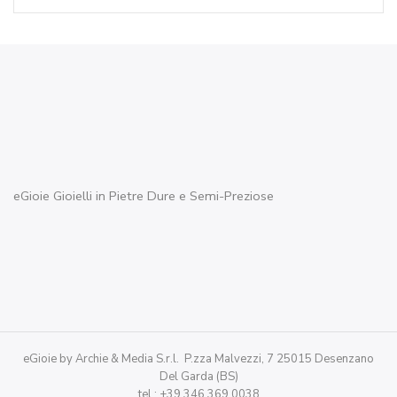
eGioie Gioielli in Pietre Dure e Semi-Preziose
eGioie by Archie & Media S.r.l. P.zza Malvezzi, 7 25015 Desenzano
Del Garda (BS)
tel : +39 346 369 0038