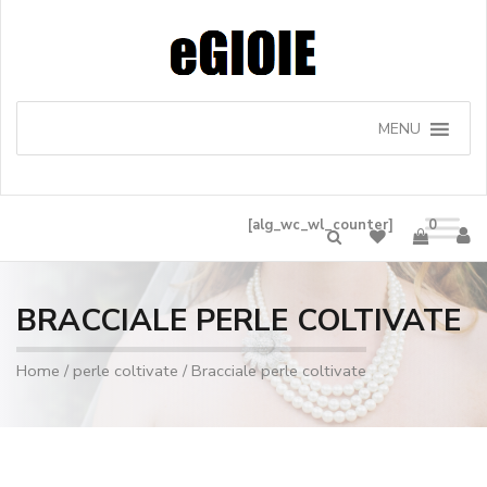
MENU
[alg_wc_wl_counter]
0
BRACCIALE PERLE COLTIVATE
Home
/
perle coltivate
/ Bracciale perle coltivate