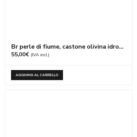
Br perle di fiume, castone olivina idrotermale – cod:BR1128
55,00
€
(IVA incl.)
AGGIUNGI AL CARRELLO